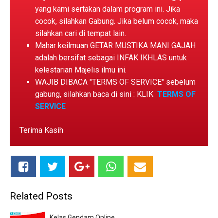
yang kami sertakan dalam program ini. Jika
cocok, silahkan Gabung. Jika belum cocok, maka
silahkan cari di tempat lain.
Mahar keilmuan GETAR MUSTIKA MANI GAJAH
adalah bersifat sebagai INFAK IKHLAS untuk
kelestarian Majelis ilmu ini.
WAJIB DIBACA "TERMS OF SERVICE" sebelum
gabung, silahkan baca di sini : KLIK
TERMS OF
SERVICE
Terima Kasih
Related Posts
Kelas Gendam Online