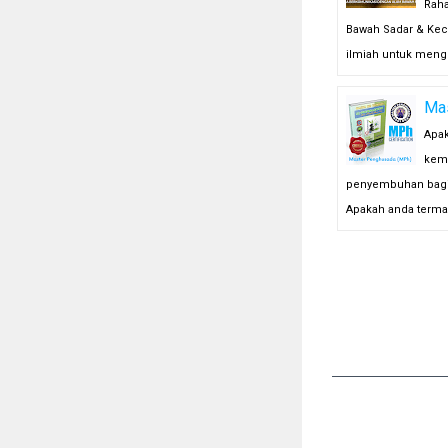
Rah
Bawah Sadar & Kece
ilmiah untuk meng
Ma
Apa
kem
penyembuhan bagi d
Apakah anda terma