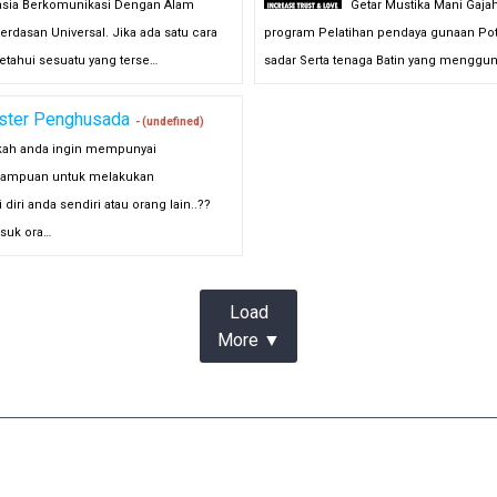
asia Berkomunikasi Dengan Alam
Getar Mustika Mani Gaja
rdasan Universal. Jika ada satu cara
program Pelatihan pendaya gunaan Pot
etahui sesuatu yang terse…
sadar Serta tenaga Batin yang menggu
ster Penghusada
- (undefined)
kah anda ingin mempunyai
ampuan untuk melakukan
iri anda sendiri atau orang lain..??
suk ora…
Load
More ▼