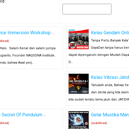
rd :
ance Immersion Workshop
Kelas Gendam Onl
-
Tanpa Perlu Banyak Kata
efined)
GayaDan tanpa harus be
 Halo.. Salam Kenal dan salam jumpa
dapat dipengaruhi dengan Mudah Dapa
ugianto, Founder NAQSDNA Institute..
D…
nda, bahwa Awal perj…
Kelas Vibrasi Jatidi
Tahukah anda, Bahwa Se
dan derita yang kita alami
kita sudah terlalu lama jauh dari JATIDI
 Secret Of Pendulum
Getar Mustika Mani
-
efined)
(undefined)