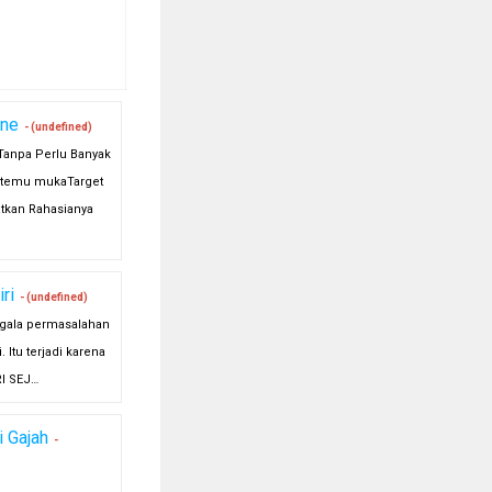
ine
- (undefined)
Tanpa Perlu Banyak
rtemu mukaTarget
tkan Rahasianya
ri
- (undefined)
gala permasalahan
. Itu terjadi karena
RI SEJ…
 Gajah
-